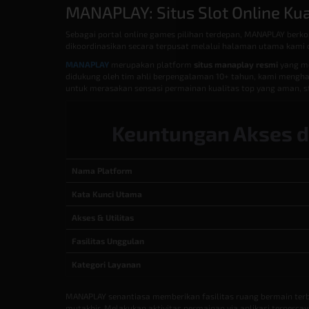
MANAPLAY: Situs Slot Online Kua
Sebagai portal online games pilihan terdepan, MANAPLAY ber
dikoordinasikan secara terpusat melalui halaman utama kami 
MANAPLAY
merupakan platform
situs manaplay resmi
yang m
didukung oleh tim ahli berpengalaman 10+ tahun, kami menghad
untuk merasakan sensasi permainan kualitas top yang aman, st
Keuntungan Akses d
Nama Platform
Kata Kunci Utama
Akses & Utilitas
Fasilitas Unggulan
Kategori Layanan
MANAPLAY senantiasa memberikan fasilitas ruang bermain ter
mutakhir. Melakukan aktivitas permainan via aplikasi terpercay