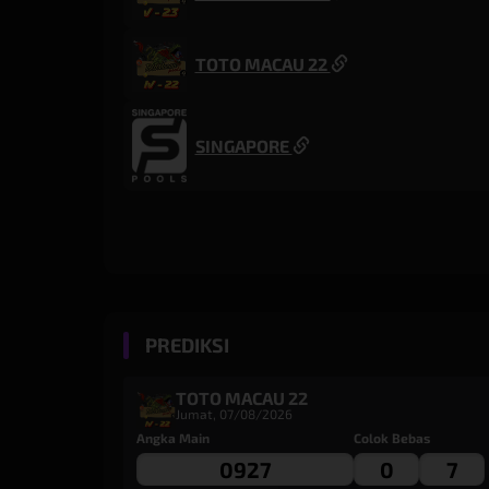
TOTO MACAU 22
SINGAPORE
PREDIKSI
TOTO MACAU 22
Jumat, 07/08/2026
Angka Main
Colok Bebas
0927
0
7