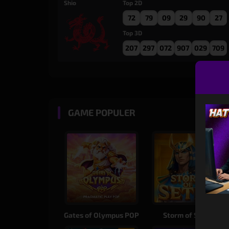
Shio
Top 2D
72
79
09
29
90
27
Top 3D
207
297
072
907
029
709
GAME POPULER
Gates of Olympus POP
Storm of Seth 2