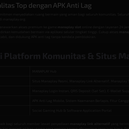
litas Top dengan APK Anti Lag
komitmen menyediakan ruang bermain yang aman bagi seluruh komunitas. Seluru
di manaplay.org.
enawarkan akses premium ke game
manaplay slot
online dengan layanan 24 jam
irkan kemudahan bermain via aplikasi seluler tingkat tinggi. Cukup akses
manap
abil, dan didukung APK anti lag tanpa kendala pemblokiran.
i Platform Komunitas & Situs M
MANAPLAY Hub
Situs Manaplay Resmi, Manaplay Link Alternatif, Manaplay 
Manaplay Login Instan, QRIS Deposit (Sat Set), E-Wallet Sup
APK Anti Lag Mobile, Sistem Keamanan Berlapis, Fitur Cangg
Social Gaming Hub & Software Application Portal
baik bagi seluruh member lewat penyediaan
manaplay link alternatif
yang terint
a kini menjadi pilihan utama para pemain karena efisiensinya yang luar biasa. Di