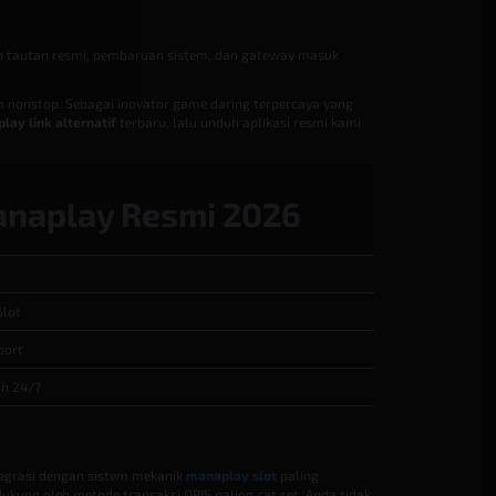
h tautan resmi, pembaruan sistem, dan gateway masuk
 nonstop. Sebagai inovator game daring terpercaya yang
lay link alternatif
terbaru, lalu unduh aplikasi resmi kami
anaplay Resmi 2026
Slot
port
ih 24/7
egrasi dengan sistem mekanik
manaplay slot
paling
dukung oleh metode transaksi QRIS paling sat set, Anda tidak