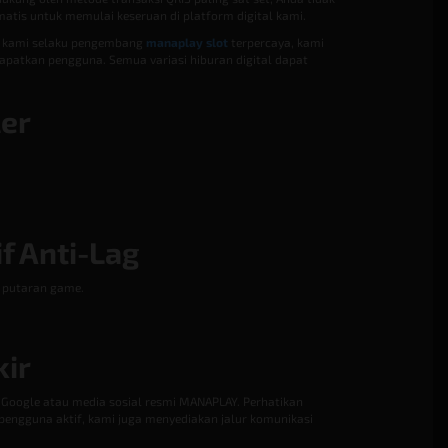
atis untuk memulai keseruan di platform digital kami.
en kami selaku pengembang
manaplay slot
terpercaya, kami
patkan pengguna. Semua variasi hiburan digital dapat
ler
f Anti-Lag
e putaran game.
kir
 Google atau media sosial resmi MANAPLAY. Perhatikan
pengguna aktif, kami juga menyediakan jalur komunikasi