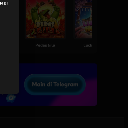
N DI
er Zeus
Pedas Gila
Lucky Neko
C