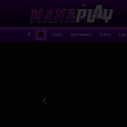
TOGEL
HOT GAMES
SLOTS
LIVE