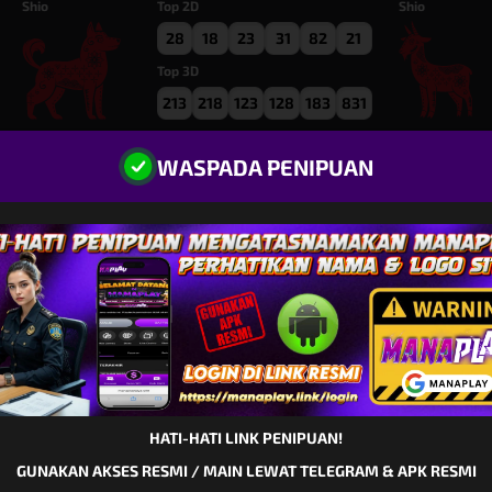
Shio
Top 2D
Shio
28
18
23
31
82
21
Top 3D
213
218
123
128
183
831
WASPADA PENIPUAN
HATI-HATI LINK PENIPUAN!
Nezha 2
Wild Bounty Showdown
Epic Ze
GUNAKAN AKSES RESMI / MAIN LEWAT TELEGRAM & APK RESMI