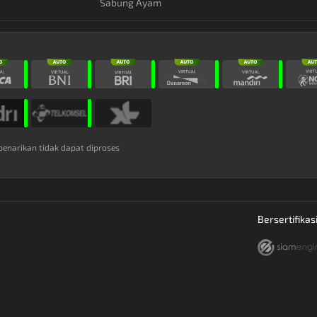
Sabung Ayam
penarikan tidak dapat diproses
Bersertifikasi