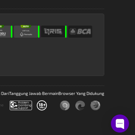
 Dari
Tanggung Jawab Bermain
Browser Yang Didukung