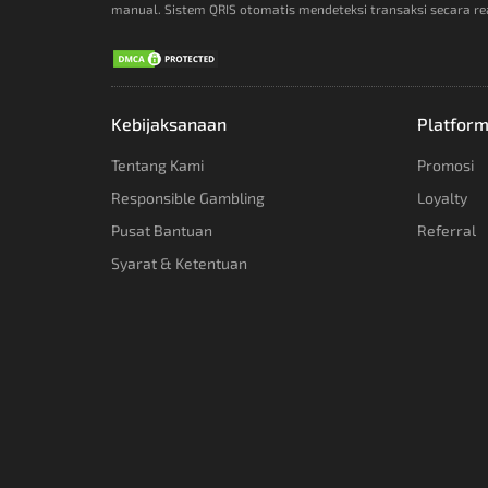
manual. Sistem QRIS otomatis mendeteksi transaksi secara r
Kebijaksanaan
Platfor
Tentang Kami
Promosi
Responsible Gambling
Loyalty
Pusat Bantuan
Referral
Syarat & Ketentuan