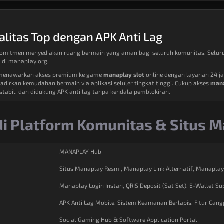
alitas Top dengan APK Anti Lag
rkomitmen menyediakan ruang bermain yang aman bagi seluruh komunitas. Selu
 di manaplay.org.
menawarkan akses premium ke game
manaplay slot
online dengan layanan 24 j
dirkan kemudahan bermain via aplikasi seluler tingkat tinggi. Cukup akses
mana
tabil, dan didukung APK anti lag tanpa kendala pemblokiran.
i Platform Komunitas & Situs 
MANAPLAY Hub
Situs Manaplay Resmi, Manaplay Link Alternatif, Manaplay
Manaplay Login Instan, QRIS Deposit (Sat Set), E-Wallet Su
APK Anti Lag Mobile, Sistem Keamanan Berlapis, Fitur Cang
Social Gaming Hub & Software Application Portal