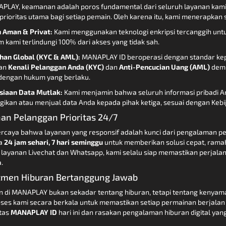
PLAY, keamanan adalah poros fundamental dari seluruh layanan kami
prioritas utama bagi setiap pemain. Oleh karena itu, kami menerapkan s
 Aman & Privat:
Kami menggunakan teknologi enkripsi tercanggih untuk
m kami terlindungi 100% dari akses yang tidak sah.
han Global (KYC & AML):
MANAPLAY ID beroperasi dengan standar kep
kan
Kenali Pelanggan Anda (KYC)
dan
Anti-Pencucian Uang (AML)
demi
dengan hukum yang berlaku.
siaan Data Mutlak:
Kami menjamin bahwa seluruh informasi pribadi An
kan atau menjual data Anda kepada pihak ketiga, sesuai dengan Kebij
an Pelanggan Prioritas 24/7
rcaya bahwa layanan yang responsif adalah kunci dari pengalaman pen
ia
24 jam sehari, 7 hari seminggu
untuk memberikan solusi cepat, ramah
 layanan Livechat dan Whatsapp, kami selalu siap memastikan perjala
.
men Hiburan Bertanggung Jawab
 di MANAPLAY bukan sekadar tentang hiburan, tetapi tentang kenyaman
ses kami secara berkala untuk memastikan setiap permainan berjalan
tas
MANAPLAY ID
hari ini dan rasakan pengalaman hiburan digital yang