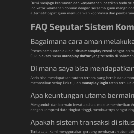
Demi menjaga keamanan dan kenyamanan, pastikan Anda sel
indikator keamanan domain dengan seksama guna menghindari s
alternatif cepat guna memudahkan koordinasi dan pembaruan 
FAQ Seputar Sistem Kom
Bagaimana cara aman melakukan
Proses pembuatan akun di
situs manaplay resmi
sangatlah mu
Cukup akses menu
manaplay daftar
yang tersedia di halaman 
Di mana saya bisa mendapatkan m
Anda bisa mendapatkan tautan terbaru yang bersih dan aman 
memastikan setiap link tujuan
manaplay login
tetap terbuka a
Apa keuntungan utama bermain
Mengunduh dan bermain lewat aplikasi mobile memberikan And
dengan kompresi data tingkat tinggi, membuatnya sangat ringa
Apakah sistem transaksi di sit
Tentu saja. Kami menggunakan gerbang pembayaran otomatis te