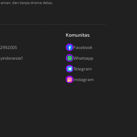
, aman, dan tanpa drama delay.
Komunitas
62992005
Facebook
yindonesia1
Whatsapp
Telegram
Instagram