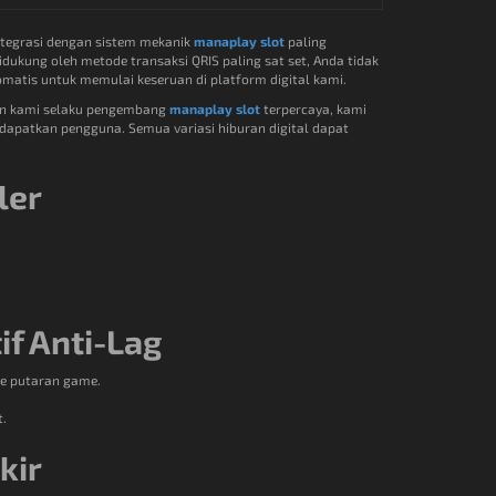
ntegrasi dengan sistem mekanik
manaplay slot
paling
idukung oleh metode transaksi QRIS paling sat set, Anda tidak
omatis untuk memulai keseruan di platform digital kami.
men kami selaku pengembang
manaplay slot
terpercaya, kami
dapatkan pengguna. Semua variasi hiburan digital dapat
ler
if Anti-Lag
me putaran game.
t.
kir