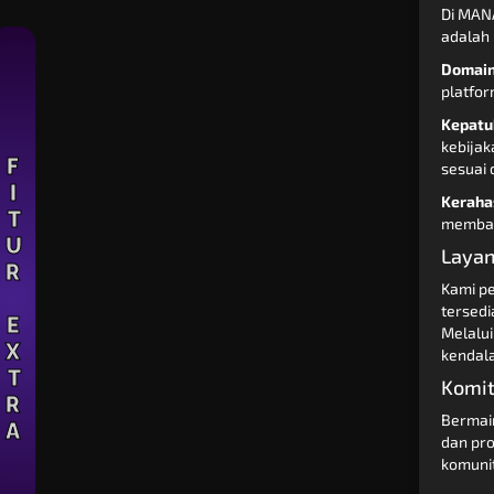
Di MANA
adalah 
Domain
platfor
Kepatu
kebija
FITUR EXTRA
sesuai 
Keraha
membagi
Layan
Kami pe
tersed
Melalui
kendala
Komit
Bermain
dan pro
komuni