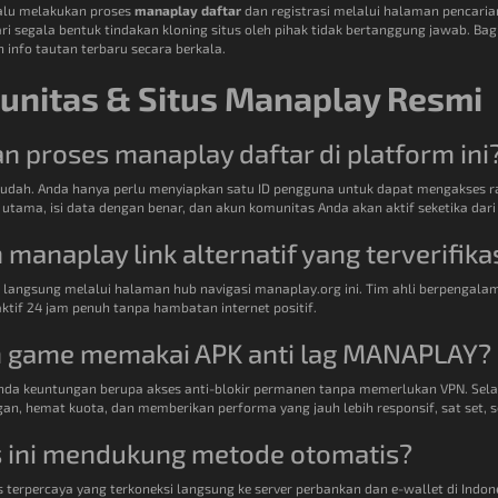
alu melakukan proses
manaplay daftar
dan registrasi melalui halaman pencaria
egala bentuk tindakan kloning situs oleh pihak tidak bertanggung jawab. Bagi
info tautan terbaru secara berkala.
unitas & Situs Manaplay Resmi
 proses manaplay daftar di platform ini
dah. Anda hanya perlu menyiapkan satu ID pengguna untuk dapat mengakses r
utama, isi data dengan benar, dan akun komunitas Anda akan aktif seketika dari 
anaplay link alternatif yang terverifika
langsung melalui halaman hub navigasi manaplay.org ini. Tim ahli berpengala
ktif 24 jam penuh tanpa hambatan internet positif.
 game memakai APK anti lag MANAPLAY?
a keuntungan berupa akses anti-blokir permanen tanpa memerlukan VPN. Selain 
n, hemat kuota, dan memberikan performa yang jauh lebih responsif, sat set, s
us ini mendukung metode otomatis?
rpercaya yang terkoneksi langsung ke server perbankan dan e-wallet di Indones