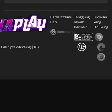
Bersertifikasi
Tanggung
Browser
Dari
Jawab
Yang
Bermain
Didukung
k cipta dilindungi | 18+