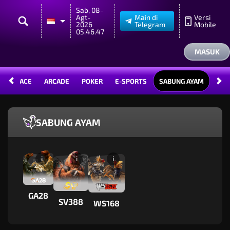
Sab, 08-
Agt-
Main di
Versi
2026
Telegram
Mobile
05.46.47
MASUK
E
RACE
ARCADE
POKER
E-SPORTS
SABUNG AYAM
PRO
SABUNG AYAM
i
i
i
GA28
SV388
WS168