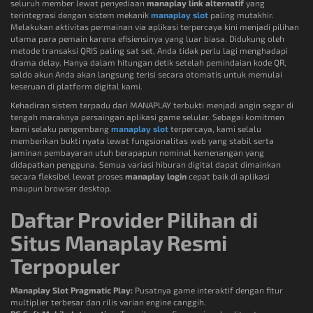
seluruh member lewat penyediaan
manaplay link alternatif
yang
terintegrasi dengan sistem mekanik
manaplay slot
paling mutakhir.
Melakukan aktivitas permainan via aplikasi terpercaya kini menjadi pilihan
utama para pemain karena efisiensinya yang luar biasa. Didukung oleh
metode transaksi QRIS paling sat set, Anda tidak perlu lagi menghadapi
drama delay. Hanya dalam hitungan detik setelah pemindaian kode QR,
saldo akun Anda akan langsung terisi secara otomatis untuk memulai
keseruan di platform digital kami.
Kehadiran sistem terpadu dari MANAPLAY terbukti menjadi angin segar di
tengah maraknya persaingan aplikasi game seluler. Sebagai komitmen
kami selaku pengembang
manaplay slot
terpercaya, kami selalu
memberikan bukti nyata lewat fungsionalitas web yang stabil serta
jaminan pembayaran utuh berapapun nominal kemenangan yang
didapatkan pengguna. Semua variasi hiburan digital dapat dimainkan
secara fleksibel lewat proses
manaplay login
cepat baik di aplikasi
maupun browser desktop.
Daftar Provider Pilihan di
Situs Manaplay Resmi
Terpopuler
Manaplay Slot Pragmatic Play:
Pusatnya game interaktif dengan fitur
multiplier terbesar dan rilis varian engine canggih.