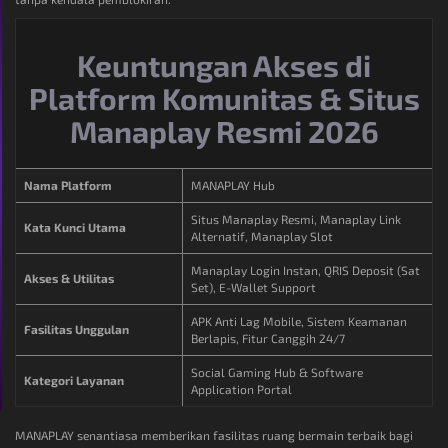
Keuntungan Akses di
Platform Komunitas & Situs
Manaplay Resmi 2026
Nama Platform
MANAPLAY Hub
Situs Manaplay Resmi, Manaplay Link
Kata Kunci Utama
Alternatif, Manaplay Slot
Manaplay Login Instan, QRIS Deposit (Sat
Akses & Utilitas
Set), E-Wallet Support
APK Anti Lag Mobile, Sistem Keamanan
Fasilitas Unggulan
Berlapis, Fitur Canggih 24/7
Social Gaming Hub & Software
Kategori Layanan
Application Portal
MANAPLAY senantiasa memberikan fasilitas ruang bermain terbaik bagi