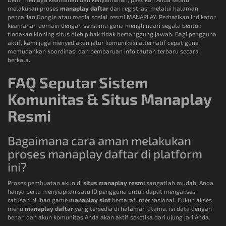
melakukan proses
manaplay daftar
dan registrasi melalui halaman
pencarian Google atau media sosial resmi MANAPLAY. Perhatikan indikator
keamanan domain dengan seksama guna menghindari segala bentuk
tindakan kloning situs oleh pihak tidak bertanggung jawab. Bagi pengguna
aktif, kami juga menyediakan jalur komunikasi alternatif cepat guna
memudahkan koordinasi dan pembaruan info tautan terbaru secara
berkala.
FAQ Seputar Sistem
Komunitas & Situs Manaplay
Resmi
Bagaimana cara aman melakukan
proses manaplay daftar di platform
ini?
Proses pembuatan akun di
situs manaplay resmi
sangatlah mudah. Anda
hanya perlu menyiapkan satu ID pengguna untuk dapat mengakses
ratusan pilihan game
manaplay slot
bertaraf internasional. Cukup akses
menu
manaplay daftar
yang tersedia di halaman utama, isi data dengan
benar, dan akun komunitas Anda akan aktif seketika dari ujung jari Anda.