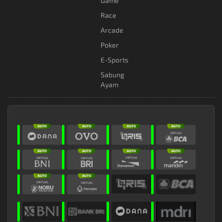
Game
Race
Arcade
Poker
E-Sports
Sabung
Ayam