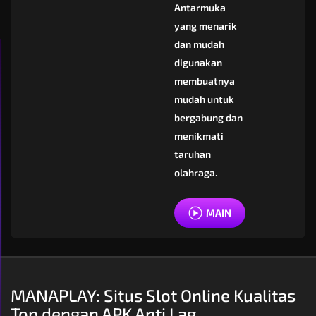
Antarmuka
yang menarik
dan mudah
digunakan
membuatnya
mudah untuk
bergabung dan
menikmati
taruhan
olahraga.
MAIN
MANAPLAY: Situs Slot Online Kualitas
Top dengan APK Anti Lag