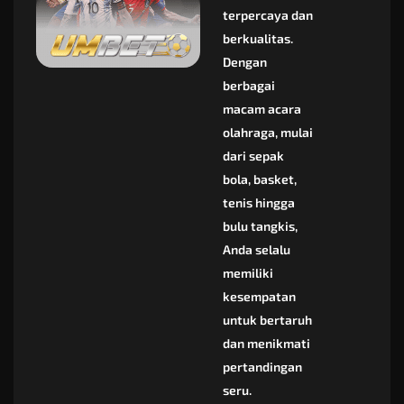
terpercaya dan
berkualitas.
Dengan
berbagai
macam acara
olahraga, mulai
dari sepak
bola, basket,
tenis hingga
bulu tangkis,
Anda selalu
memiliki
kesempatan
untuk bertaruh
dan menikmati
pertandingan
seru.