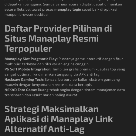
didapatkan pengguna. Semua variasi hiburan digital dapat dimainkan
secara fleksibel lewat proses
manaplay login
cepat baik di aplikasi
maupun browser desktop.
Daftar Provider Pilihan di
Situs Manaplay Resmi
Terpopuler
Manaplay Slot Pragmatic Play:
Pusatnya game interaktif dengan fitur
multiplier terbesar dan rilis varian engine canggih.
PG Soft Mobile Integration:
Tampilan grafis premium kualitas top yang
sangat optimal jika dimainkan langsung via APK anti lag.
Hacksaw Gaming Tech:
Sensasi berburu perkalian ekstrem gampang
maxwin dengan kenyamanan proteksi data berlapis.
NEX4D Toto Game:
Ruang tebak angka dengan sistem manajemen data
transparan dan result harian paling akurat.
Strategi Maksimalkan
Aplikasi di Manaplay Link
Alternatif Anti-Lag