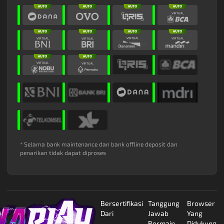
* Selama bank maintenance dan bank offline deposit dan
penarikan tidak dapat diproses
Bersertifikasi
Tanggung
Browser
Dari
Jawab
Yang
Bermain
Didukung