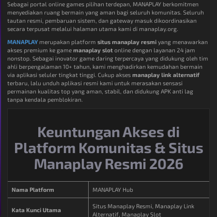
Sebagai portal online games pilihan terdepan, MANAPLAY berkomitmen
menyediakan ruang bermain yang aman bagi seluruh komunitas. Seluruh
tautan resmi, pembaruan sistem, dan gateway masuk dikoordinasikan
secara terpusat melalui halaman utama kami di manaplay.org.
MANAPLAY
merupakan platform
situs manaplay resmi
yang menawarkan
akses premium ke game
manaplay slot
online dengan layanan 24 jam
nonstop. Sebagai inovator game daring terpercaya yang didukung oleh tim
ahli berpengalaman 10+ tahun, kami menghadirkan kemudahan bermain
via aplikasi seluler tingkat tinggi. Cukup akses
manaplay link alternatif
terbaru, lalu unduh aplikasi resmi kami untuk merasakan sensasi
permainan kualitas top yang aman, stabil, dan didukung APK anti lag
tanpa kendala pemblokiran.
Keuntungan Akses di
Platform Komunitas & Situs
Manaplay Resmi 2026
Nama Platform
MANAPLAY Hub
Situs Manaplay Resmi, Manaplay Link
Kata Kunci Utama
Alternatif, Manaplay Slot