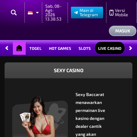
Sab, 08-
Agt-
Main di
Versi
2026
Telegram
Mobile
13.38.53
MASUK
TOGEL
HOT GAMES
SLOTS
LIVE CASINO
OLA
SEXY CASINO
Sexy Baccarat
menawarkan
permainan live
kasino dengan
dealer cantik
yang akan